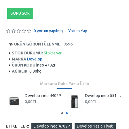
SORU SOR
0 yorum yapılmış.
-
Yorum Yap
ÜRÜN GÖRÜNTÜLENME : 9596
STOK DURUMU:
Stokta var
MARKA
Develop
ÜRÜN KODU
ineo 4702P
AĞIRLIK:
0.00kg
Markada Daha Fazla Ürün
P
Develop ineo 4402P
Develop ineo 651i fotokopi makinesi siyah
0,00TL
0,00TL
ETIKETLER:
Develop ineo 4702P
Develop Yazıcı Fiyatı