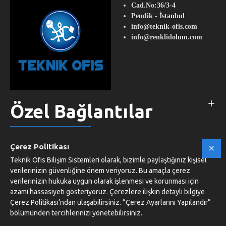
Cad.No:36/3-4
Pendik - İstanbul
info@teknik-ofis.com
info@renklidolum.com
Özel Bağlantılar
Müşteri Servisi
Çerez Politikası
Teknik Ofis Bilişim Sistemleri olarak, bizimle paylaştığınız kişisel
verilerinizin güvenliğine önem veriyoruz. Bu amaçla çerez
verilerinizin hukuka uygun olarak işlenmesi ve korunması için
azami hassasiyeti gösteriyoruz. Çerezlere ilişkin detaylı bilgiye
Copyright © 2008, Teknik Ofis Bilişim Sistemleri
Çerez Politikası’ndan ulaşabilirsiniz. “Çerez Ayarlarını Yapılandır”
bölümünden tercihlerinizi yönetebilirsiniz.