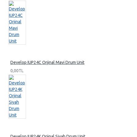
Develop IUP24C Orjinal Mavi Drum Unit
0,00TL
Develop IUP24K Orjinal Siyah Drum Unit