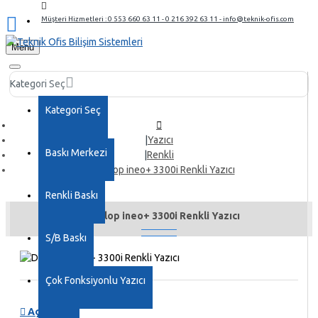
Müşteri Hizmetleri : 0 553 660 63 11 - 0 216 392 63 11 - info@teknik-ofis.com
Menu
Kategori Seç
Kategori Seç
Yazıcı
Baskı Merkezi
Renkli
Develop ineo+ 3300i Renkli Yazıcı
Renkli Baskı
Develop ineo+ 3300i Renkli Yazıcı
S/B Baskı
Çok Fonksiyonlu Yazıcı
Açıklama