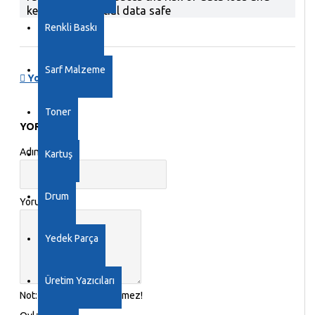
keeps confidential data safe
Renkli Baskı
Sarf Malzeme
Yorumlar
Toner
YORUM YAP
Adınız
Kartuş
Drum
Yorumunuz
Yedek Parça
Üretim Yazıcıları
Not:
HTML'e dönüştürülmez!