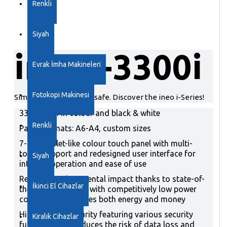
Renkli
Siyah
ineo +3300i
Evrak İmha Makineleri
Fotokopi Makinesi
Simple, connected and safe. Discover the ineo i-Series!
33/33 ppm in colour and black & white
Renkli
Paper formats: A6-A4, custom sizes
7-inch tablet-like colour touch panel with multi-
touch support and redesigned user interface for
Siyah
intuitive operation and ease of use
Reduced environmental impact thanks to state-of-
İkinci El Cihazlar
the-art technology with competitively low power
consumption – saves both energy and money
Highest data security featuring various security
Kiralık Cihazlar
functionalities reduces the risk of data loss and