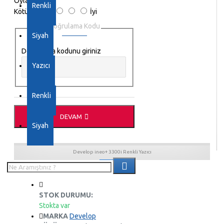
Oylama
Renkli
Kötü
İyi
Doğrulama Kodu
Siyah
Doğrulama kodunu giriniz
Yazıcı
Renkli
DEVAM
Siyah
Develop ineo+ 3300i Renkli Yazıcı
STOK DURUMU:
Stokta var
MARKA
Develop