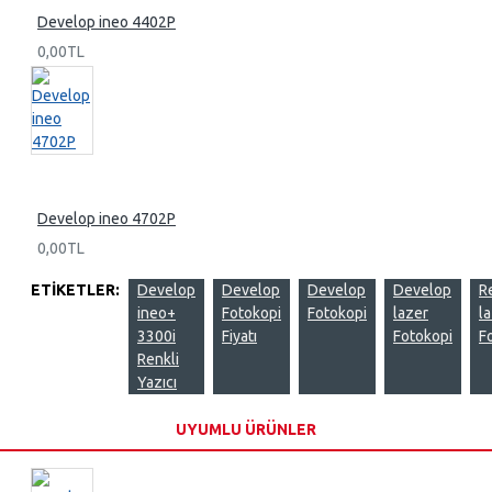
Develop ineo 4402P
0,00TL
Develop ineo 4702P
0,00TL
ETIKETLER:
Develop
Develop
Develop
Develop
R
ineo+
Fotokopi
Fotokopi
lazer
l
3300i
Fiyatı
Fotokopi
F
Renkli
Yazıcı
UYUMLU ÜRÜNLER