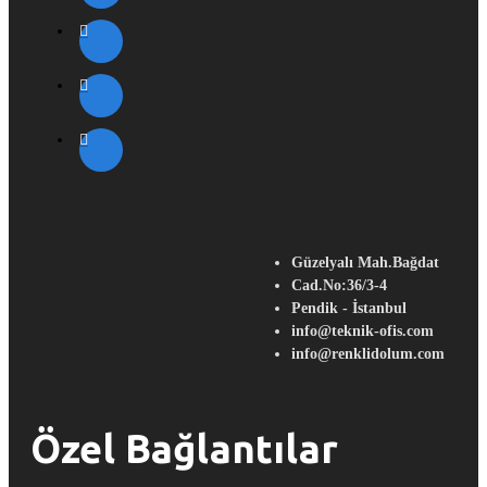
Güzelyalı Mah.Bağdat
Cad.No:36/3-4
Pendik - İstanbul
info@teknik-ofis.com
info@renklidolum.com
Özel Bağlantılar