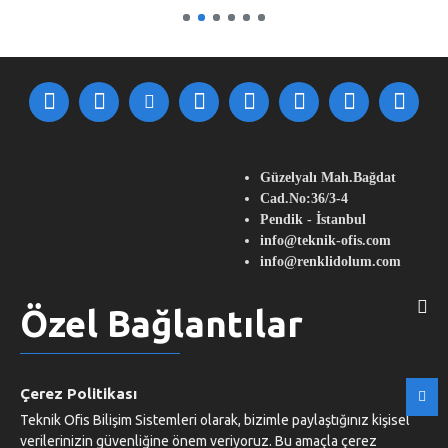
Güzelyalı Mah.Bağdat
Cad.No:36/3-4
Pendik - İstanbul
info@teknik-ofis.com
info@renklidolum.com
Özel Bağlantılar
Müşteri Servisi
Çerez Politikası
Teknik Ofis Bilişim Sistemleri olarak, bizimle paylaştığınız kişisel
verilerinizin güvenliğine önem veriyoruz. Bu amaçla çerez