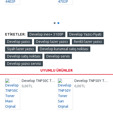
ETIKETLER:
Develop ineo+ 3100P
Develop Yazıcı Fiyatı
Develop yazıcı
Develop lazer yazıcı
Renkli lazer yazıcı
Siyah lazer yazıcı
Develop kurumsal satış noktası
Develop satış noktası
Develop servis
Develop yazıcı servisi
UYUMLU ÜRÜNLER
zı Orjinal
Develop TNP50C Toner Mavi Orjinal
Develop TNP50Y Toner Sarı Orjinal
0,00TL
0,00TL