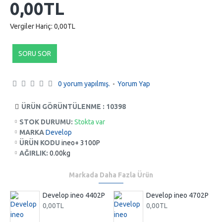
0,00TL
Vergiler Hariç: 0,00TL
SORU SOR
0 yorum yapılmış.
-
Yorum Yap
ÜRÜN GÖRÜNTÜLENME : 10398
STOK DURUMU:
Stokta var
MARKA
Develop
ÜRÜN KODU
ineo+ 3100P
AĞIRLIK:
0.00kg
Markada Daha Fazla Ürün
P
Develop ineo 4402P
Develop ineo 4702P
0,00TL
0,00TL