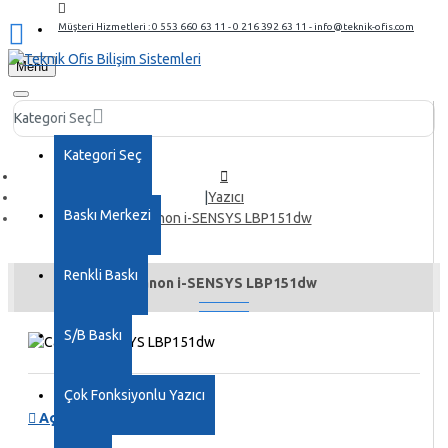
Müşteri Hizmetleri : 0 553 660 63 11 - 0 216 392 63 11 - info@teknik-ofis.com
Menu
Kategori Seç
Kategori Seç
Yazıcı
Baskı Merkezi
Canon i-SENSYS LBP151dw
Renkli Baskı
Canon i-SENSYS LBP151dw
S/B Baskı
Çok Fonksiyonlu Yazıcı
Açıklama