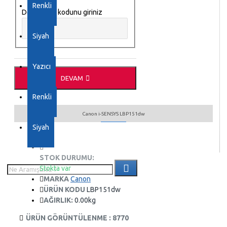
Renkli
Doğrulama kodunu giriniz
Siyah
Yazıcı
DEVAM
Renkli
Canon i-SENSYS LBP151dw
Siyah
STOK DURUMU:
Stokta var
MARKA
Canon
ÜRÜN KODU
LBP151dw
AĞIRLIK:
0.00kg
ÜRÜN GÖRÜNTÜLENME : 8770