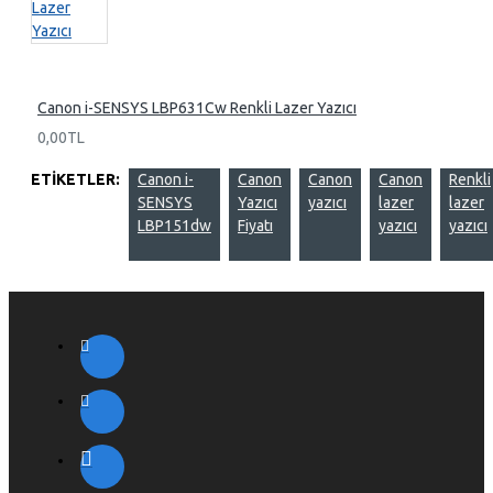
Canon i-SENSYS LBP631Cw Renkli Lazer Yazıcı
0,00TL
ETIKETLER:
Canon i-
Canon
Canon
Canon
Renkli
SENSYS
Yazıcı
yazıcı
lazer
lazer
LBP151dw
Fiyatı
yazıcı
yazıcı