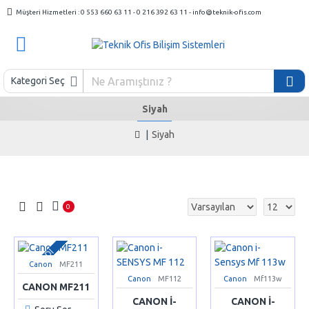
Müşteri Hizmetleri : 0 553 660 63 11 - 0 216 392 63 11 - info@teknik-ofis.com
Kategori Seç
Siyah
Siyah
0
SATILDI
Canon
MF211
Canon
MF112
Canon
Mf113w
CANON MF211
CANON I-
CANON I-