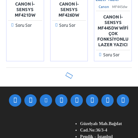
CANON I-
CANON I-
Canon
MF445dw
SENSYS
SENSYS
MF421DW
MF426DW
CANON I-
SENSYS
Soru Sor
Soru Sor
MF445DW WIFI
ÇOK
FONKSIYONLU
LAZER YAZICI
Soru Sor
Güzelyalı Mah.Bağdat
Cad.No:36/3-4
Pendik - İstanbul