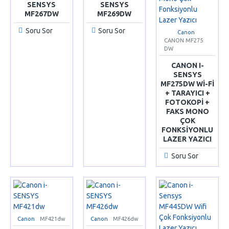
SENSYS
SENSYS
MF267DW
MF269DW
Soru Sor
Soru Sor
Canon
CANON MF275
DW
CANON I-
SENSYS
MF275DW WI-FI
+ TARAYICI +
FOTOKOPI +
FAKS MONO
ÇOK
FONKSIYONLU
LAZER YAZICI
Soru Sor
Canon
MF421dw
Canon
MF426dw