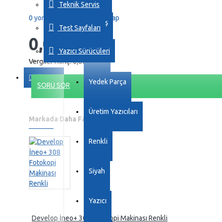
Teknik Servis
0 yorum yapılmış.
-
Yorum Yap
Kartuş
Test Sayfaları
0,00TL
Yazıcı Sürücüleri
Drum
Vergiler Hariç: 0,00TL
iletişim
Yedek Parça
SORU SOR
Üretim Yazıcıları
Markada Daha Fazla Ürün
Renkli
Siyah
Yazıcı
Develop İneo+ 308 Fotokopi Makinası Renkli