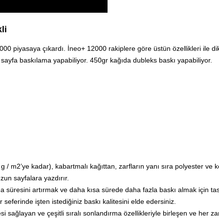
li
00 piyasaya çıkardı. İneo+ 12000 rakiplere göre üstün özellikleri ile di
0 sayfa baskılama yapabiliyor. 450gr kağıda dubleks baskı yapabiliyor.
 g / m2’ye kadar), kabartmalı kağıttan, zarfların yanı sıra polyester ve 
zun sayfalara yazdırır.
ma süresini artırmak ve daha kısa sürede daha fazla baskı almak için tasa
r seferinde işten istediğiniz baskı kalitesini elde edersiniz.
i sağlayan ve çeşitli sıralı sonlandırma özellikleriyle birleşen ve her