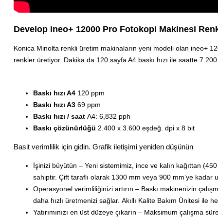
Develop ineo+ 12000 Pro Fotokopi Makinesi Renk
Konica Minolta renkli üretim makinaların yeni modeli olan ineo+ 120
renkler üretiyor. Dakika da 120 sayfa A4 baskı hızı ile saatte 7.20
Baskı hızı A4
120 ppm
Baskı hızı A3
69 ppm
Baskı hızı / saat
A4: 6,832 pph
Baskı çözünürlüğü
2.400 x 3.600 eşdeğ. dpi x 8 bit
Basit verimlilik için gidin. Grafik iletişimi yeniden düşünün
İşinizi büyütün – Yeni sistemimiz, ince ve kalın kağıttan (450
sahiptir. Çift taraflı olarak 1300 mm veya 900 mm’ye kadar u
Operasyonel verimliliğinizi artırın – Baskı makinenizin çalış
daha hızlı üretmenizi sağlar. Akıllı Kalite Bakım Ünitesi ile he
Yatırımınızı en üst düzeye çıkarın – Maksimum çalışma süres