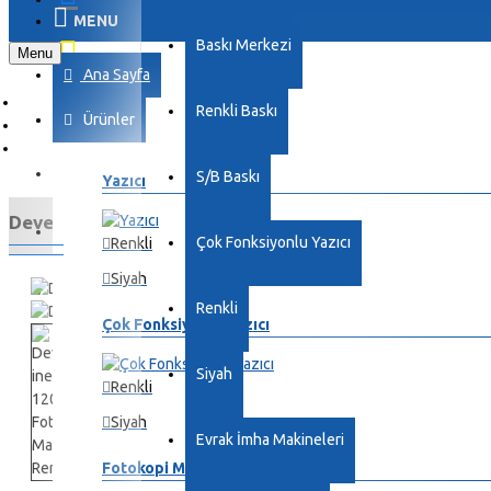
MENU
Baskı Merkezi
Menu
Ana Sayfa
Renkli Baskı
Ürünler
S/B Baskı
Yazıcı
Develop ineo+ 12000 Pro Fotokopi Makinesi Renkli
Çok Fonksiyonlu Yazıcı
Renkli
Siyah
Renkli
Çok Fonksiyonlu Yazıcı
Siyah
Renkli
Siyah
Evrak İmha Makineleri
Fotokopi Makinesi