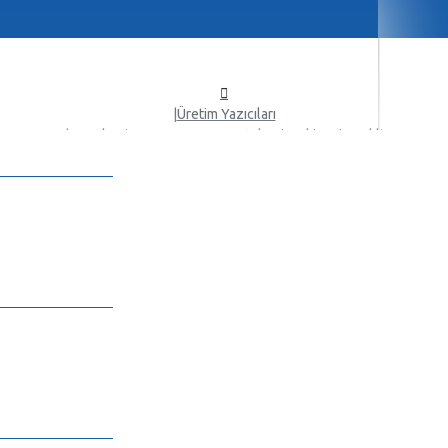
Üretim Yazıcıları
Develop ineo+ 12000 Pro Fotokopi Makinesi Renkli