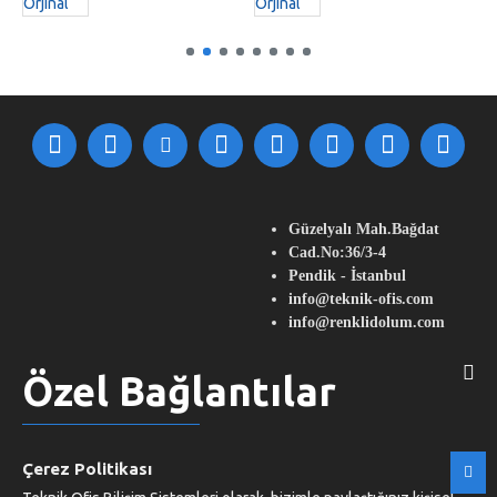
Güzelyalı Mah.Bağdat
Cad.No:36/3-4
Pendik - İstanbul
info@teknik-ofis.com
info@renklidolum.com
Özel Bağlantılar
Müşteri Servisi
Çerez Politikası