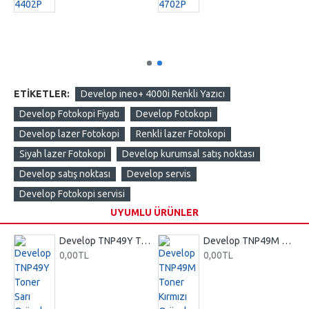
ETIKETLER:
Develop ineo+ 4000i Renkli Yazıcı
Develop Fotokopi Fiyatı
Develop Fotokopi
Develop lazer Fotokopi
Renkli lazer Fotokopi
Siyah lazer Fotokopi
Develop kurumsal satış noktası
Develop satış noktası
Develop servis
Develop Fotokopi servisi
UYUMLU ÜRÜNLER
Toner Siyah Orjinal
Develop TNP49Y Toner Sarı Orjinal
Develop TNP49M Toner Kırmızı Orjinal
0,00TL
0,00TL