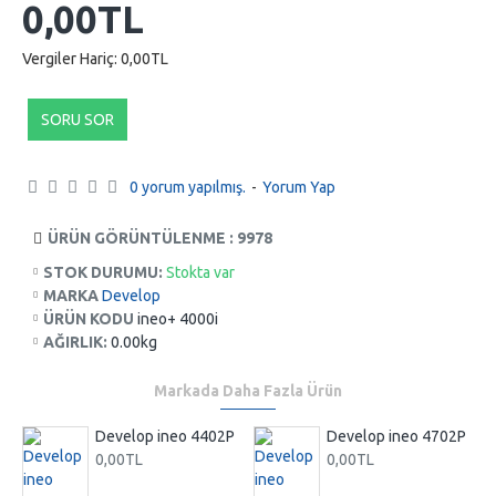
0,00TL
Vergiler Hariç: 0,00TL
SORU SOR
0 yorum yapılmış.
-
Yorum Yap
ÜRÜN GÖRÜNTÜLENME : 9978
STOK DURUMU:
Stokta var
MARKA
Develop
ÜRÜN KODU
ineo+ 4000i
AĞIRLIK:
0.00kg
Markada Daha Fazla Ürün
P
Develop ineo 4402P
Develop ineo 4702P
0,00TL
0,00TL