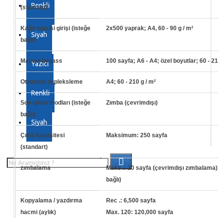
Renkli
(standart)
Kağıt tepsisi girişi (isteğe
2x500 yaprak;
A4, 60 - 90 g / m²
Siyah
bağlı)
Manuel bypass
100 sayfa;
A6 - A4;
özel boyutlar;
60 - 21
Yazıcı
Otomatik dupleksleme
A4;
60 - 210 g / m²
Renkli
Son işlem modları (isteğe
Zımba (çevrimdışı)
bağlı)
Siyah
Çıkış kapasitesi
Maksimum: 250 sayfa
(standart)
zımbalama
Maks .: 20 sayfa (çevrimdışı zımbalama)
bağlı)
Kopyalama / yazdırma
Rec .: 6,500 sayfa
hacmi (aylık)
Max. 120: 120,000 sayfa