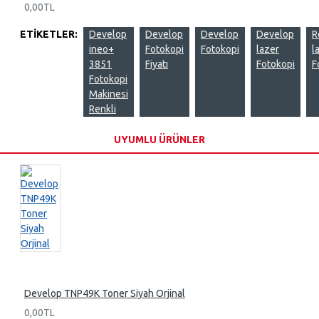
0,00TL
ETIKETLER:
Develop
Develop
Develop
Develop
R
ineo+
Fotokopi
Fotokopi
lazer
l
3851
Fiyatı
Fotokopi
F
Fotokopi
Makinesi
Renkli
UYUMLU ÜRÜNLER
Develop TNP49K Toner Siyah Orjinal
0,00TL