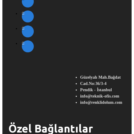
Güzelyalı Mah.Bağdat
Cad.No:36/3-4
Pendik - İstanbul
info@teknik-ofis.com
info@renklidolum.com
Özel Bağlantılar