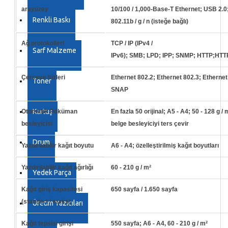
arayüzey
10/100 / 1,000-Base-T Ethernet;
USB 2.0
Renkli Baskı
802.11b / g / n (isteğe bağlı)
Ağ protokolleri
TCP / IP (IPv4 /
Sarf Malzeme
IPv6);
SMB;
LPD;
IPP;
SNMP;
HTTP;
HTT
Çerçeve türleri
Ethernet 802.2;
Ethernet 802.3;
Ethernet 
Toner
SNAP
Kartuş
Otomatik Döküman
En fazla 50 orijinal;
A5 - A4;
50 - 128 g / 
besleyicisi
belge besleyiciyi ters çevir
Drum
Yazdırılabilir kağıt boyutu
A6 - A4;
özelleştirilmiş kağıt boyutları
Yazdırılabilir kağıt ağırlığı
60 - 210 g / m²
Yedek Parça
Kağıt giriş kapasitesi
650 sayfa / 1.650 sayfa
(standart / maks)
Üretim Yazıcıları
Kağıt tepsisi girişi
550 sayfa;
A6 - A4, 60 - 210 g / m²