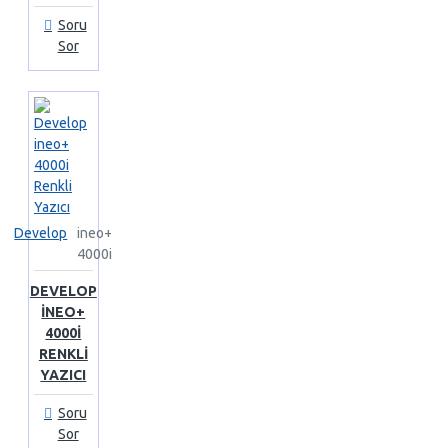
Soru
Sor
Develop
ineo+
4000i
DEVELOP
INEO+
4000I
RENKLI
YAZICI
Soru
Sor