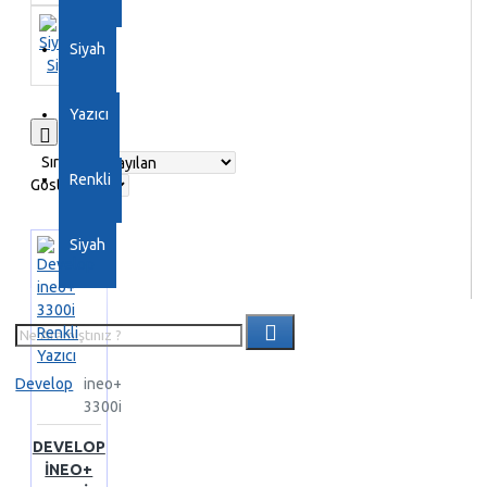
Develop kurumsal satış noktası
Develop lazer Fotokopi
Siyah
Develop lazer yazıcı
Develop
Siyah
satış noktası
Develop servis
Develop yazıcı
Develop yazıcı
Yazıcı
servisi
Renkli lazer Fotokopi
0
Renkli lazer yazıcı
Siyah lazer
Sırala:
Fotokopi
Siyah lazer yazıcı
Renkli
Göster:
Siyah
Develop
ineo+
3300i
DEVELOP
INEO+