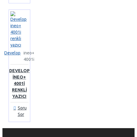
Develop
ineo+
4001i
DEVELOP
INEO+
4001I
RENKLI
YAZICI
Soru
Sor