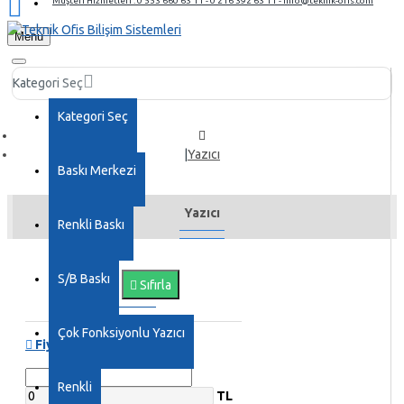
Müşteri Hizmetleri : 0 553 660 63 11 - 0 216 392 63 11 - info@teknik-ofis.com
Menu
Kategori Seç
Kategori Seç
Yazıcı
Baskı Merkezi
Yazıcı
Renkli Baskı
S/B Baskı
Filtre
Sıfırla
Çok Fonksiyonlu Yazıcı
Fiyat
Renkli
TL