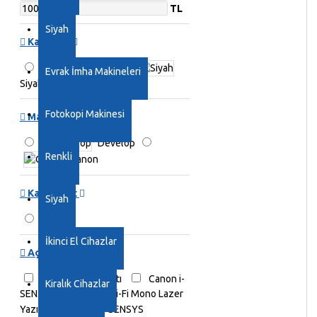
TL
Siyah
Kategori
Renkli
Evrak İmha Makineleri
Siyah
Fotokopi Makinesi
Marka
Develop
Renkli
Canon
Kağıt Ebat
Siyah
A4
İkinci El Cihazlar
Açıklama
Canon Yazıcı Fiyatı
Canon i-
Kiralık Cihazlar
SENSYS LBP122dw Wi-Fi Mono Lazer
Yazıcı
Canon i-SENSYS