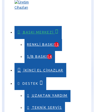
BASKI MERKEZI
RENKLI BASKI
15
S/B BASKI
14
İKINCI EL CIHAZLAR
DESTEK
UZAKTAN YARDIM
TEKNIK SERVIS