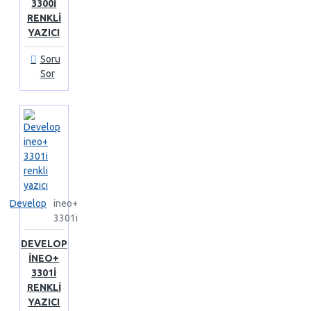
3300I
RENKLI
YAZICI
Soru
Sor
Develop
ineo+
3301i
DEVELOP
INEO+
3301I
RENKLI
YAZICI