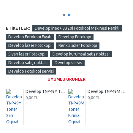
ETIKETLER:
Develop ineo+ 3320i Fotokopi Makinesi Renkli
Develop Fotokopi Fiyatı
Develop Fotokopi
Develop lazer Fotokopi
Renkli lazer Fotokopi
Siyah lazer Fotokopi
Develop kurumsal satış noktası
Develop satış noktası
Develop servis
Develop Fotokopi servisi
UYUMLU ÜRÜNLER
Toner Siyah Orjinal
Develop TNP49Y Toner Sarı Orjinal
Develop TNP49M Toner Kırmızı Orjinal
0,00TL
0,00TL