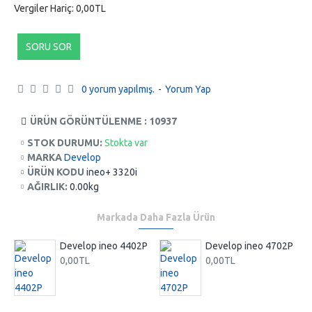
Vergiler Hariç: 0,00TL
SORU SOR
0 yorum yapılmış.
-
Yorum Yap
ÜRÜN GÖRÜNTÜLENME : 10937
STOK DURUMU:
Stokta var
MARKA
Develop
ÜRÜN KODU
ineo+ 3320i
AĞIRLIK:
0.00kg
Markada Daha Fazla Ürün
P
Develop ineo 4402P
Develop ineo 4702P
0,00TL
0,00TL