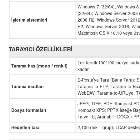
Windows 7 (32/64); Windows 8 
(32/64); Windows Server 2008 
İşletim sistemleri
2008 R2; Windows Server 2012
R2; Windows Server 2016; Win
Macintosh OS X 10.10 veya üst
TARAYICI ÖZELLIKLERI
Tek taraflı 100/100 ipm'ye kadar
Tarama hızı (mono / renkli)
kadar
E-Posta'ya Tara (Bana Tara); S
Tarama modları
Tarama-to-FTP; Tarama-to-Box
WebDAV; Tarama-to-URL'ye; T
JPEG; TIFF; PDF; Kompakt PDF;
Dosya formatları
Kompakt XPS; PPTX İsteğe Bağlı
1a ve 1b; Aranabilir DOCX / P
Hedefleri tara
2,100 (tek + grup); LDAP deste