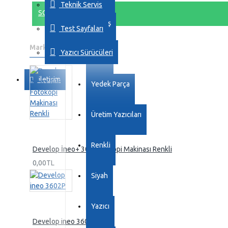
Teknik Servis
SORU SOR
Kartuş
Test Sayfaları
Markada Daha Fazla Ürün
Yazıcı Sürücüleri
Drum
iletişim
Yedek Parça
Üretim Yazıcıları
Renkli
Develop İneo+ 308 Fotokopi Makinası Renkli
0,00TL
Siyah
Yazıcı
Develop ineo 3602P