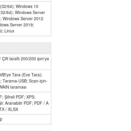
(32/64); Windows 10
(32/64); Windows Server
; Windows Server 2012
dows Server 2019;
ü; Linux
 Çift taraflı 200/200 ipm'ye
MB'ye Tara (Eve Tara);
; Tarama-USB; Scan-için-
WAIN taraması
 Şifreli PDF; XPS;
: Aranabilir PDF; PDF / A
PTX / XLSX
ği