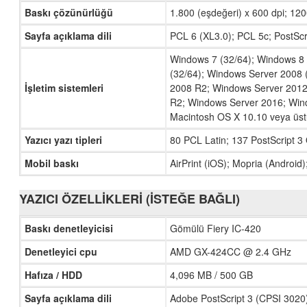
Baskı çözünürlüğü
1.800 (eşdeğeri) x 600 dpi; 120
Sayfa açıklama dili
PCL 6 (XL3.0); PCL 5c; PostScr
Windows 7 (32/64); Windows 8 
(32/64); Windows Server 2008 
İşletim sistemleri
2008 R2; Windows Server 2012
R2; Windows Server 2016; Win
Macintosh OS X 10.10 veya üstü;
Yazıcı yazı tipleri
80 PCL Latin; 137 PostScript 
Mobil baskı
AirPrint (iOS); Mopria (Android
YAZICI ÖZELLIKLERI (ISTEĞE BAĞLI)
Baskı denetleyicisi
Gömülü Fiery IC-420
Denetleyici cpu
AMD GX-424CC @ 2.4 GHz
Hafıza / HDD
4,096 MB / 500 GB
Sayfa açıklama dili
Adobe PostScript 3 (CPSI 3020