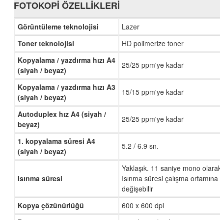
FOTOKOPI ÖZELLIKLERI
Görüntüleme teknolojisi
Lazer
Toner teknolojisi
HD polimerize toner
Kopyalama / yazdırma hızı A4
25/25 ppm'ye kadar
(siyah / beyaz)
Kopyalama / yazdırma hızı A3
15/15 ppm'ye kadar
(siyah / beyaz)
Autoduplex hız A4 (siyah /
25/25 ppm'ye kadar
beyaz)
1. kopyalama süresi A4
5.2 / 6.9 sn.
(siyah / beyaz)
Yaklaşık. 11 saniye mono olarak
Isınma süresi
Isınma süresi çalışma ortamına 
değişebilir
Kopya çözünürlüğü
600 x 600 dpi