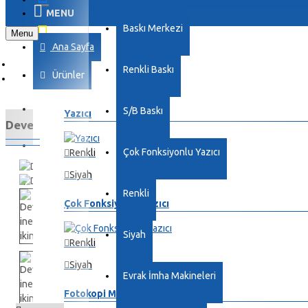
MENU
Baskı Merkezi
Menu
Ana Sayfa
Renkli Baskı
Ürünler
S/B Baskı
Yazıcı
Develop ineo +250i ikinci el
Çok Fonksiyonlu Yazıcı
Renkli
Siyah
Renkli
Çok Fonksiyonlu Yazıcı
Siyah
Renkli
Siyah
Evrak İmha Makineleri
Fotokopi Makinesi