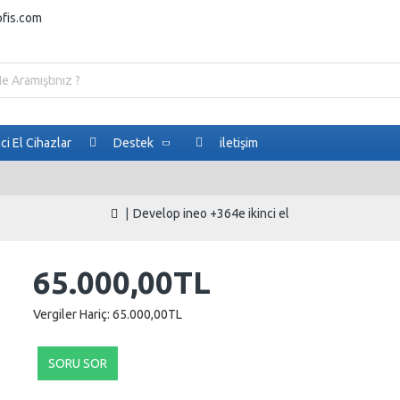
ofis.com
nci El Cihazlar
Destek
iletişim
Develop ineo +364e ikinci el
65.000,00TL
Vergiler Hariç: 65.000,00TL
SORU SOR