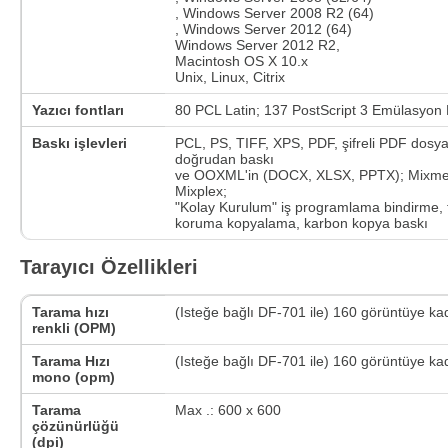
, Windows Server 2008 R2 (64)
, Windows Server 2012 (64)
Windows Server 2012 R2,
Macintosh OS X 10.x
Unix, Linux, Citrix
Yazıcı fontları
80 PCL Latin; 137 PostScript 3 Emülasyon 
Baskı işlevleri
PCL, PS, TIFF, XPS, PDF, şifreli PDF dosya
doğrudan baskı
ve OOXML'in (DOCX, XLSX, PPTX); Mixme
Mixplex;
"Kolay Kurulum" iş programlama bindirme, f
koruma kopyalama, karbon kopya baskı
Tarayıcı Özellikleri
Tarama hızı
(Isteğe bağlı DF-701 ile) 160 görüntüye ka
renkli (OPM)
Tarama Hızı
(Isteğe bağlı DF-701 ile) 160 görüntüye ka
mono (opm)
Tarama
Max .: 600 x 600
çözünürlüğü
(dpi)