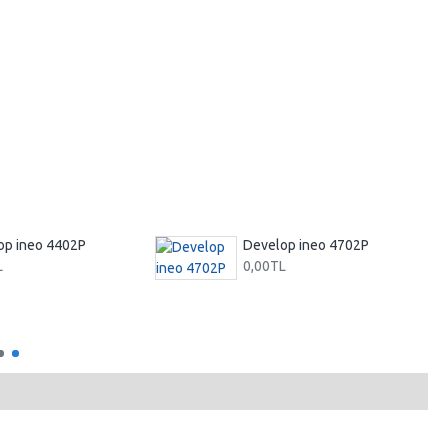
op ineo 4402P
Develop ineo 4702P
L
0,00TL