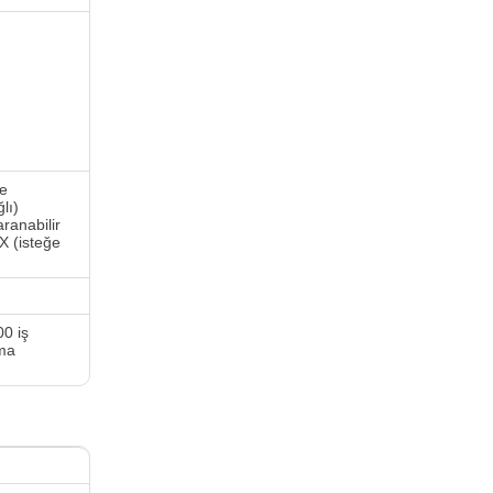
ğe
lı)
ranabilir
X (isteğe
00 iş
ama