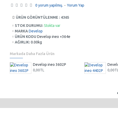
0 yorum yapılmış.
-
Yorum Yap
ÜRÜN GÖRÜNTÜLENME : 4365
STOK DURUMU:
Stokta var
MARKA
Develop
ÜRÜN KODU
Develop ineo +364e
AĞIRLIK:
0.00kg
Markada Daha Fazla Ürün
Develop İneo+ 308 Fotokopi Makinası Renkli
Develop ineo 3602P
Devel
0,00TL
0,00T