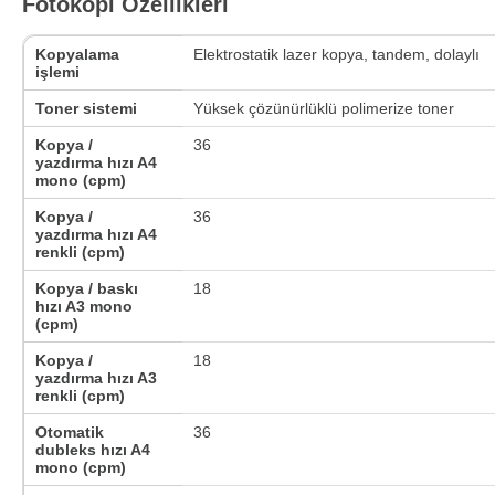
Fotokopi Özellikleri
Kopyalama
Elektrostatik lazer kopya, tandem, dolaylı
işlemi
Toner sistemi
Yüksek çözünürlüklü polimerize toner
Kopya /
36
yazdırma hızı A4
mono (cpm)
Kopya /
36
yazdırma hızı A4
renkli (cpm)
Kopya / baskı
18
hızı A3 mono
(cpm)
Kopya /
18
yazdırma hızı A3
renkli (cpm)
Otomatik
36
dubleks hızı A4
mono (cpm)