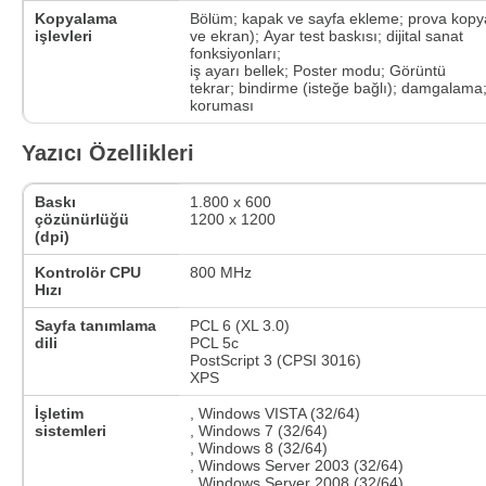
Kopyalama
Bölüm; kapak ve sayfa ekleme; prova kopy
işlevleri
ve ekran); Ayar test baskısı; dijital sanat
fonksiyonları;
iş ayarı bellek; Poster modu; Görüntü
tekrar; bindirme (isteğe bağlı); damgalama
koruması
Yazıcı Özellikleri
Baskı
1.800 x 600
çözünürlüğü
1200 x 1200
(dpi)
Kontrolör CPU
800 MHz
Hızı
Sayfa tanımlama
PCL 6 (XL 3.0)
dili
PCL 5c
PostScript 3 (CPSI 3016)
XPS
İşletim
, Windows VISTA (32/64)
sistemleri
, Windows 7 (32/64)
, Windows 8 (32/64)
, Windows Server 2003 (32/64)
, Windows Server 2008 (32/64)