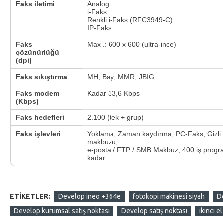
Faks iletimi
Analog
i-Faks
Renkli i-Faks (RFC3949-C)
IP-Faks
Faks
Max .: 600 x 600 (ultra-ince)
çözünürlüğü
(dpi)
Faks sıkıştırma
MH; Bay; MMR; JBIG
Faks modem
Kadar 33,6 Kbps
(Kbps)
Faks hedefleri
2.100 (tek + grup)
Faks işlevleri
Yoklama; Zaman kaydırma; PC-Faks; Gizli
makbuzu,
e-posta / FTP / SMB Makbuz; 400 iş progr
kadar
ETIKETLER:
Develop ineo +364e
fotokopi makinesi siyah
De
Develop kurumsal satış noktası
Develop satış noktası
ikinci e