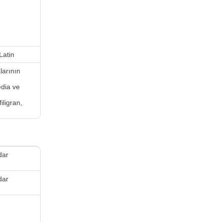
Latin
larının
dia ve
iligran,
dar
dar