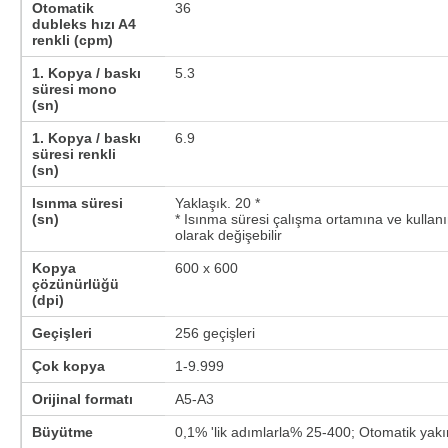
Otomatik
36
dubleks hızı A4
renkli (cpm)
1. Kopya / baskı
5.3
süresi mono
(sn)
1. Kopya / baskı
6.9
süresi renkli
(sn)
Isınma süresi
Yaklaşık. 20 *
(sn)
* Isınma süresi çalışma ortamına ve kullan
olarak değişebilir
Kopya
600 x 600
çözünürlüğü
(dpi)
Geçişleri
256 geçişleri
Çok kopya
1-9.999
Orijinal formatı
A5-A3
Büyütme
0,1% 'lik adımlarla% 25-400; Otomatik yakı