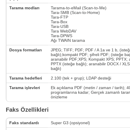
Tarama modları
Tarama-to-eMail (Scan-to-Me)
Tara-SMB (Scan-to-Home)
Tara-FTP
Tara-Box
Tara-USB
Tara WebDAV
Tara-DPWS
Ağı TWAIN tarama
Dosya formatları
JPEG; TIFF; PDF; PDF / A 1a ve 1 b, (iste
bağlı);kompakt PDF; şifreli PDF; (isteğe bağ
aranabilir PDF;XPS; Kompakt XPS; PPTX; a
PPTX (isteğe bağlı); aranabilir DOCX / XLS
bağlı)
Tarama hedefleri
2.100 (tek + grup); LDAP desteği
Tarama işlevleri
Ek açıklama PDF (metin / zaman / tarih); 4
programlarına kadar; Gerçek zamanlı tar
önizleme
Faks Özellikleri
Faks standardı
Super G3 (opsiyonel)