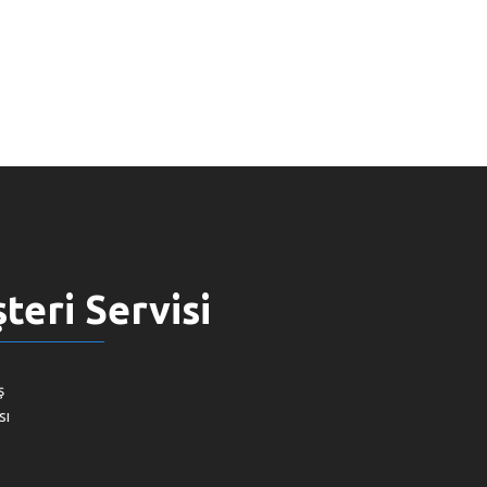
teri Servisi
ş
sı