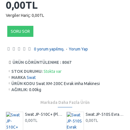
0,00TL
Vergiler Hariç: 0,00TL
SORU SOR
0 yorum yapılmış.
-
Yorum Yap
ÜRÜN GÖRÜNTÜLENME : 8067
STOK DURUMU:
Stokta var
MARKA
Swat
ÜRÜN KODU
Swat XM-200C Evrak imha Makinesi
AĞIRLIK:
0.00kg
Markada Daha Fazla Ürün
Swat JP-510C+ (Plus) Evrak imha Makinesi
Swat JP-510S Evrak imha Makinesi
0,00TL
0,00TL