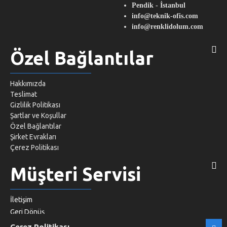
Pendik - İstanbul
info@teknik-ofis.com
info@renklidolum.com
Özel Bağlantılar
Hakkımızda
Teslimat
Gizlilik Politikası
Şartlar ve Koşullar
Özel Bağlantılar
Şirket Evrakları
Çerez Politikası
Müşteri Servisi
İletişim
Geri Dönüş
Site Haritası
Çerez Politikası