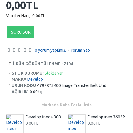
0,00TL
Vergiler Hariç: 0,00TL
SORU SOR
0 yorum yapılmış.
-
Yorum Yap
ÜRÜN GÖRÜNTÜLENME : 7104
STOK DURUMU:
Stokta var
MARKA
Develop
ÜRÜN KODU
A797R73400 Image Transfer Belt Unit
AĞIRLIK:
0.00kg
Markada Daha Fazla Ürün
Develop İneo+ 308 Fotokopi Makinası Renkli
Develop ineo 3602P
0,00TL
0,00TL