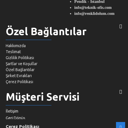
Pendik - İstanbul
info@teknik-ofis.com
info@renklidolum.com
Özel Bağlantılar
Hakkımızda
Teslimat
Gizlilik Politikası
Şartlar ve Koşullar
Özel Bağlantılar
Şirket Evrakları
Çerez Politikası
Müşteri Servisi
İletişim
Geri Dönüş
Site Haritası
Çerez Politikası